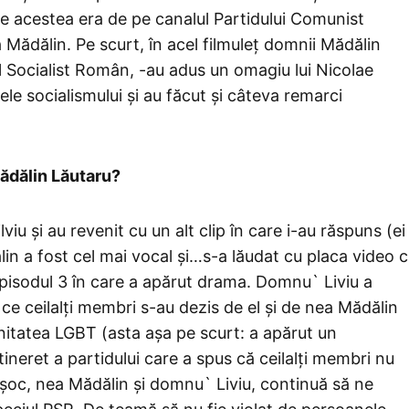
tre acestea era de pe canalul Partidului Comunist
 Mădălin. Pe scurt, în acel filmuleț domnii Mădălin
l Socialist Român, -au adus un omagiu lui Nicolae
e socialismului și au făcut și câteva remarci
Mădălin Lăutaru?
viu și au revenit cu un alt clip în care i-au răspuns (ei
lin a fost cel mai vocal și…s-a lăudat cu placa video 
episodul 3 în care a apărut drama. Domnu` Liviu a
 ce ceilalți membri s-au dezis de el și de nea Mădălin
itatea LGBT (asta așa pe scurt: a apărut un
ineret a partidului care a spus că ceilalți membri nu
 șoc, nea Mădălin și domnu` Liviu, continuă să ne