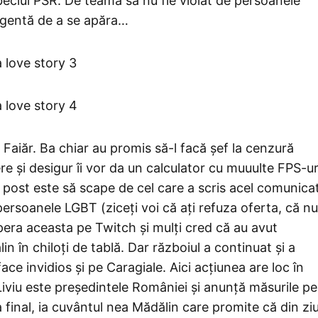
beciul PSR. De teamă să nu fie violat de persoanele
igentă de a se apăra…
 Faiăr. Ba chiar au promis să-l facă șef la cenzură
e și desigur îi vor da un calculator cu muuulte FPS-ur
t post este să scape de cel care a scris acel comunica
persoanele LGBT (ziceți voi că ați refuza oferta, că nu
pera aceasta pe Twitch și mulți cred că au avut
 în chiloți de tablă. Dar războiul a continuat și a
ace invidios și pe Caragiale. Aici acțiunea are loc în
Liviu este președintele României și anunță măsurile pe
la final, ia cuvântul nea Mădălin care promite că din zi