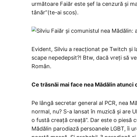
următoare Faiăr este șef la cenzură și mai
tânăr”(te-ai scos).
Evident, Silviu a reacționat pe Twitch și 
scape nepedepsit?! Btw, dacă vreți să vede
Român.
Ce trăsnăi mai face nea Mădălin atunci
Pe lângă secretar general al PCR, nea Măd
normal, nu? S-a lansat în muzică și are 
o fustă creață creață”. Dar este o piesă 
Mădălin parodiază persoanele LGBT, îi ur