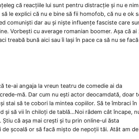
nțeleg că reacțiile lui sunt pentru distracție și nu e nim
 să le explici că nu e bine să fii homofob, că nu e ok s
d comuniști dar au și niște influențe fasciste care su
 cine. Vorbești cu average romanian boomer. Așa că ai
aci treabă bună aici sau îi lași în pace ca să nu se facă
ă te-ai angaja la vreun teatru de comedie ai da
r, crede-mă. Dar cum nu ești actor deocamdată, doar t
și stai să te cobori la mintea copiilor. Să te îmbraci în
id și să vii în chiloți de tablă…Noi râdem cât încape, n
Știu că așa mai crești și tu prin online-ul ăsta
ii de școală or să facă mișto de nepoții tăi. Atât am de