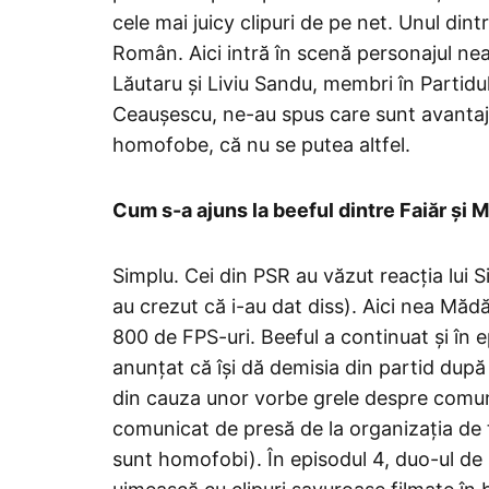
cele mai juicy clipuri de pe net. Unul din
Român. Aici intră în scenă personajul nea
Lăutaru și Liviu Sandu, membri în Partidu
Ceaușescu, ne-au spus care sunt avantajel
homofobe, că nu se putea altfel.
Cum s-a ajuns la beeful dintre Faiăr și 
Simplu. Cei din PSR au văzut reacția lui Sil
au crezut că i-au dat diss). Aici nea Mădă
800 de FPS-uri. Beeful a continuat și în 
anunțat că își dă demisia din partid după
din cauza unor vorbe grele despre comun
comunicat de presă de la organizația de t
sunt homofobi). În episodul 4, duo-ul de