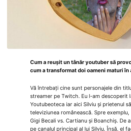
Cum a reușit un tânăr youtuber să provoa
cum a transformat doi oameni maturi î
Vă întrebați cine sunt personajele din titl
streamer pe Twitch. Eu l-am descoperit la
Youtubeoteca iar aici Silviu și prietenul 
televiziunea românească. Spre exemplu, S
Gigi Becali vs. Cartianu și Boanchiș. De a
pe canalul principal al lui Silviu. Însă, e