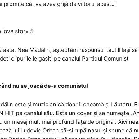
 promite că „va avea grijă de viitorul acestui
la asta. Nea Mădălin, așteptăm răspunsul tău! Îl lași să
ți clipurile le găsiți pe canalul Partidul Comunist
 când nu se joacă de-a comunistul
ălin este și muzician că doar îl cheamă și Lăutaru. E
UN HIT pe canalul său. Este un cover și se numește „A
cu un mesaj mult mai profund față de original. Aici nea
ează lui Ludovic Orban să-și rupă nasul și spune că n