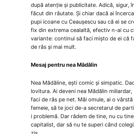
după atenție și publicitate. Adică, sigur, î
făcut din răutate. Și chiar dacă ai încerca
pupi icoane cu Ceaușescu sau că ei se cre
fix din extrema cealaltă, efectiv n-ai cu
variante: continui să faci mișto de ei că f
de râs și mai mult.
Mesaj pentru nea Mădălin
Nea Mădăline, ești comic și simpatic. Dac
lovitura. Ai deveni nea Mădălin miliarda
faci de râs pe net. Măi omule, ai o vârstă 
femeie, să te joci de-a secretarul de part
i problemă. Dar râdem de tine, nu cu tine. 
capitalist, dar să nu te superi când coleg
zis.