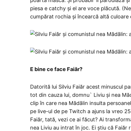
poartă mască. Și probabil îl parodiază și
piesa e catchy și el are voce plăcută. (N
cumpărat rochia și încearcă altă culoare d
E bine ce face Faiăr?
Datorită lui Silviu Faiăr acest minuscul p
tot din cauza lui, domnu` Liviu și nea Măd
clip în care nea Mădălin insulta persoane
pe live-ul de pe Twitch a ajuns la vreo 2
Faiăr, tată, vezi ce ai făcut? Ai transform
nea Liviu au intrat în joc. Ei știu că Faiă