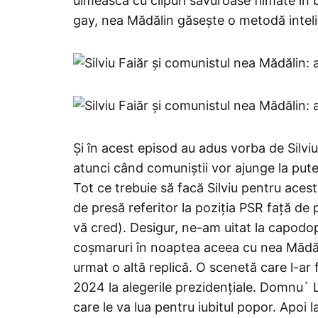
uimească cu clipuri savuroase filmate în 
gay, nea Mădălin găsește o metodă intel
Și în acest episod au adus vorba de Silviu
atunci când comuniștii vor ajunge la puter
Tot ce trebuie să facă Silviu pentru aces
de presă referitor la poziția PSR față de 
vă cred). Desigur, ne-am uitat la capodo
coșmaruri în noaptea aceea cu nea Mădălin
urmat o altă replică. O scenetă care l-ar f
2024 la alegerile prezidențiale. Domnu` 
care le va lua pentru iubitul popor. Apoi 