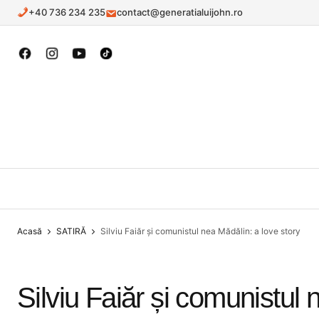
conținut
+40 736 234 235
contact@generatialuijohn.ro
Acasă
SATIRĂ
Silviu Faiăr și comunistul nea Mădălin: a love story
Silviu Faiăr și comunistul 