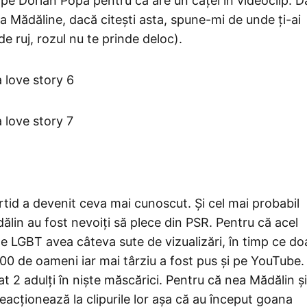
 pe Dorian Popa pentru că are un cățel în videoclip. D
ea Mădăline, dacă citești asta, spune-mi de unde ți-ai
e ruj, rozul nu te prinde deloc).
artid a devenit ceva mai cunoscut. Și cel mai probabil
ălin au fost nevoiți să plece din PSR. Pentru că acel
le LGBT avea câteva sute de vizualizări, în timp ce do
500 de oameni iar mai târziu a fost pus și pe YouTube.
at 2 adulți în niște măscărici. Pentru că nea Mădălin și
r reacționează la clipurile lor așa că au început goana