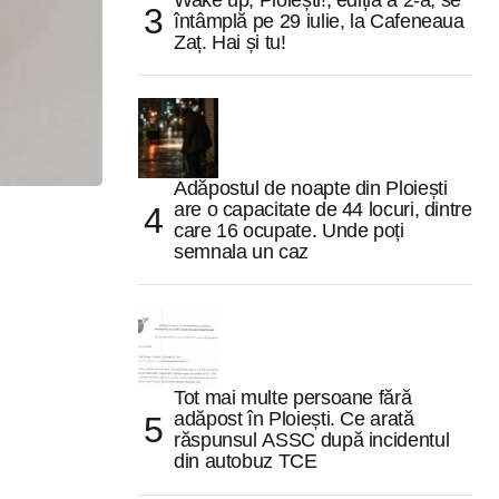
Wake up, Ploiești!, ediția a 2-a, se
întâmplă pe 29 iulie, la Cafeneaua
Zaț. Hai și tu!
Adăpostul de noapte din Ploiești
are o capacitate de 44 locuri, dintre
care 16 ocupate. Unde poți
semnala un caz
Tot mai multe persoane fără
adăpost în Ploiești. Ce arată
răspunsul ASSC după incidentul
din autobuz TCE