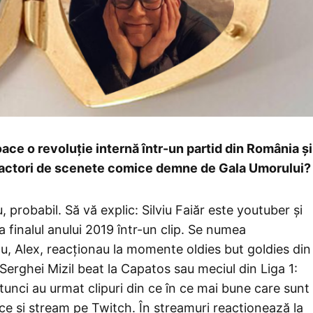
ce o revoluție internă într-un partid din România și
n actori de scenete comice demne de Gala Umorului?
u, probabil. Să vă explic: Silviu Faiăr este youtuber și
 finalul anului 2019 într-un clip. Se numea
său, Alex, reacționau la momente oldies but goldies din
erghei Mizil beat la Capatos sau meciul din Liga 1:
tunci au urmat clipuri din ce în ce mai bune care sunt
l face și stream pe Twitch. În streamuri reacționează la